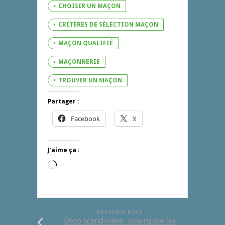
CHOISIR UN MAÇON
CRITÈRES DE SÉLECTION MAÇON
MAÇON QUALIFIÉ
MAÇONNERIE
TROUVER UN MAÇON
Partager :
Facebook
X
J’aime ça :
Chargement…
PREVIOUS POST
Déco scandinave : pourquoi les