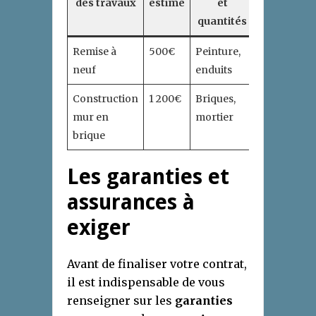
des travaux
estimé
et
d’exécutio
quantités
Remise à
500€
Peinture,
2 semaines
neuf
enduits
Construction
1 200€
Briques,
3 semaines
mur en
mortier
brique
Les garanties et
assurances à
exiger
Avant de finaliser votre contrat,
il est indispensable de vous
renseigner sur les
garanties