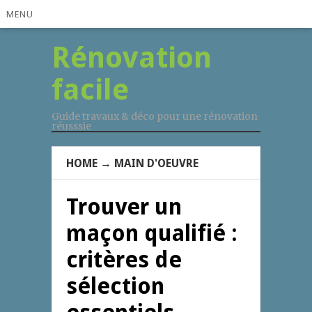
MENU
Rénovation
facile
Guide travaux & déco pour une rénovation
réusssie
HOME
→
MAIN D'OEUVRE
Trouver un
maçon qualifié :
critères de
sélection