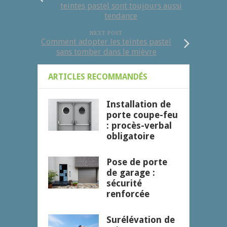
teintes pastel sont toujours aussi
tendance
NEXT POST
Comment adopter les teintes pastel
sans tomber dans le mièvre
ARTICLES RECOMMANDÉS
Installation de
porte coupe-feu
: procès-verbal
obligatoire
Pose de porte
de garage :
sécurité
renforcée
Surélévation de