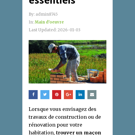
essentiels
By:
admin8745
In:
Main d'oeuvre
Last Updated:
2026-01-03
Lorsque vous envisagez des
travaux de construction ou de
rénovation pour votre
habitation,
trouver un maçon