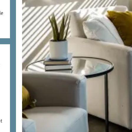
de
t
et