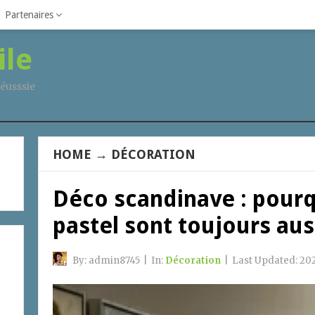
Partenaires
ile
éusssie
HOME
→
DÉCORATION
Déco scandinave : pourq
pastel sont toujours au
By:
admin8745
|
In:
Décoration
|
Last Updated:
20