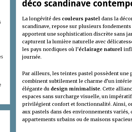
déco scandinave contemp
La longévité des
couleurs pastel
dans la décor
s
scandinave, repose sur plusieurs fondements s
apportent une sophistication discrète sans ja
capturent la lumière naturelle avec délicatess
les pays nordiques où l’
éclairage naturel
inf
es
journée.
Par ailleurs, les teintes pastel possèdent une
combinent subtilement le charme d’un intérieu
e
élégante du
design minimaliste
. Cette allia
espaces sans surcharge visuelle, un impérati
privilégient confort et fonctionnalité. Ainsi, 
aux pastels dans des environnements variés, qu
appartements urbains ou de maisons spacieus