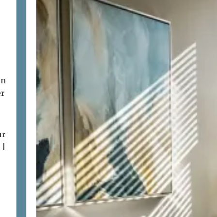
on
er
ur
 |