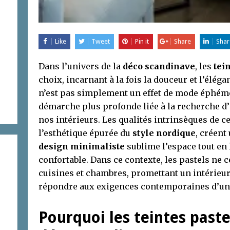
Like
Tweet
Pin it
Share
Shar
Dans l’univers de la
déco scandinave
, les
tei
choix, incarnant à la fois la douceur et l’éléga
n’est pas simplement un effet de mode éphémèr
démarche plus profonde liée à la recherche d’
nos intérieurs. Les qualités intrinsèques de c
l’esthétique épurée du
style nordique
, créent
design minimaliste
sublime l’espace tout en 
confortable. Dans ce contexte, les pastels ne 
cuisines et chambres, promettant un intérieur
répondre aux exigences contemporaines d’une v
Pourquoi les teintes paste