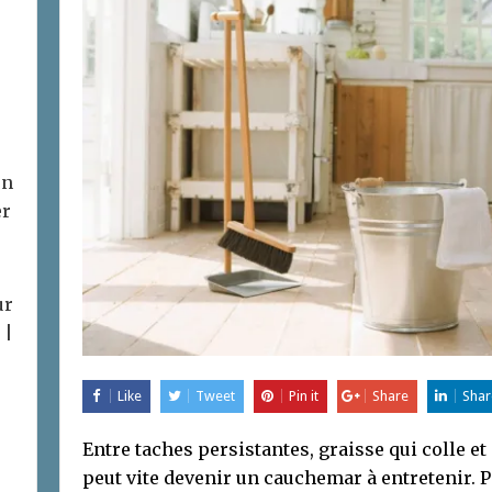
on
er
ur
 |
Like
Tweet
Pin it
Share
Shar
Entre taches persistantes, graisse qui colle et 
peut vite devenir un cauchemar à entretenir. 