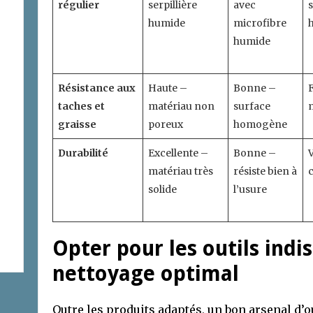
régulier
serpillière
avec
humide
microfibre
humide
Résistance aux
Haute –
Bonne –
F
taches et
matériau non
surface
graisse
poreux
homogène
Durabilité
Excellente –
Bonne –
V
matériau très
résiste bien à
c
solide
l’usure
Opter pour les outils ind
nettoyage optimal
Outre les produits adaptés, un bon arsenal d’out