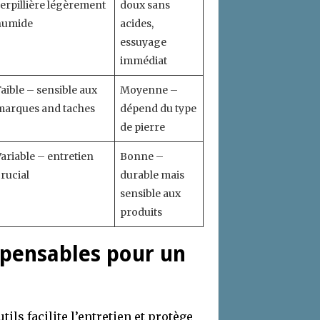
serpillière légèrement
doux sans
humide
acides,
essuyage
immédiat
aible – sensible aux
Moyenne –
marques and taches
dépend du type
de pierre
ariable – entretien
Bonne –
rucial
durable mais
sensible aux
produits
ispensables pour un
ils facilite l’entretien et protège