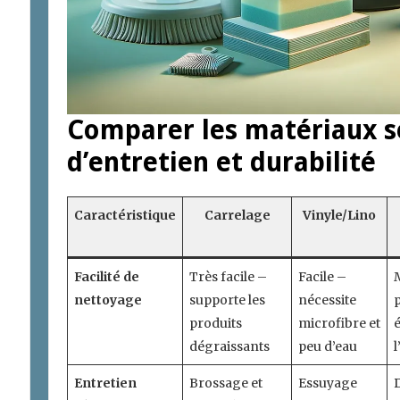
Comparer les matériaux se
d’entretien et durabilité
Caractéristique
Carrelage
Vinyle/Lino
Facilité de
Très facile –
Facile –
nettoyage
supporte les
nécessite
produits
microfibre et
é
dégraissants
peu d’eau
l
Entretien
Brossage et
Essuyage