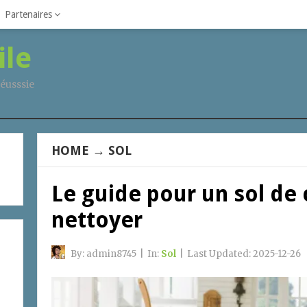
Partenaires
ile
éusssie
HOME
→
SOL
Le guide pour un sol de c
nettoyer
By:
admin8745
|
In:
Sol
|
Last Updated:
2025-12-26