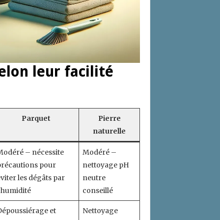
lon leur facilité
Parquet
Pierre
naturelle
Modéré – nécessite
Modéré –
précautions pour
nettoyage pH
viter les dégâts par
neutre
’humidité
conseillé
Dépoussiérage et
Nettoyage