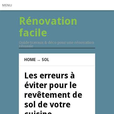
MENU
Rénovation
facile
Guide travaux & déco pour une rénovation
réusssie
HOME
→
SOL
Les erreurs à
éviter pour le
revêtement de
sol de votre