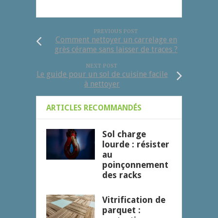
PREVIOUS POST
Comment nettoyer un carrelage en
grès cérame sans laisser de traces ?
NEXT POST
Le guide pour un sol de cuisine facile
à nettoyer
ARTICLES RECOMMANDÉS
Sol charge
lourde : résister
au
poinçonnement
des racks
Vitrification de
parquet :