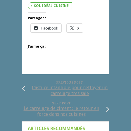
SOL IDÉAL CUISINE
Partager :
Facebook
X
J’aime ça :
PREVIOUS POST
L’astuce infaillible pour nettoyer un
carrelage très sale
NEXT POST
Le carrelage de ciment : le retour en
force dans nos cuisines
ARTICLES RECOMMANDÉS