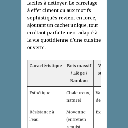
faciles à nettoyer. Le carrelage
à effet ciment ou aux motifs
sophistiqués revient en force,
ajoutant un cachet unique, tout
en étant parfaitement adapté à
la vie quotidienne d’une cuisine
ouverte.
Caractéristique
Bois massif
Vinyle /
Car
/ Liège /
Stratifié
/ 
Bambou
nat
Esthétique
Chaleureux,
Varié,
Cla
naturel
design
élé
Résistance à
Moyenne
Excellente
Exc
l’eau
(entretien
requis)