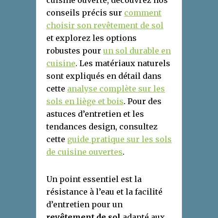
cuisine ouverte, découvrez nos
conseils précis sur
comment
choisir son revêtement de sol
et explorez les options
robustes pour
un sol durable en
cuisine
. Les matériaux naturels
sont expliqués en détail dans
cette
analyse complète sur les
sols en liège et bois
. Pour des
astuces d’entretien et les
tendances design, consultez
cette
guide pratique sur les sols
de cuisine ouvertes
.
Un point essentiel est la
résistance à l’eau et la facilité
d’entretien pour un
revêtement de sol
adapté aux