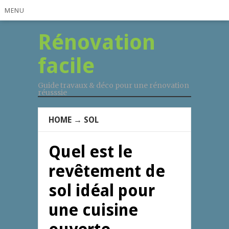
MENU
Rénovation
facile
Guide travaux & déco pour une rénovation
réusssie
HOME
→
SOL
Quel est le
revêtement de
sol idéal pour
une cuisine