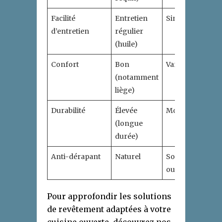
Facilité
Entretien
Simple
Sim
d’entretien
régulier
(huile)
Confort
Bon
Variable
Fro
(notamment
liège)
Durabilité
Élevée
Moyenne
Trè
(longue
éle
durée)
Anti-dérapant
Naturel
Souvent
Var
oui
Pour approfondir les solutions
de revêtement adaptées à votre