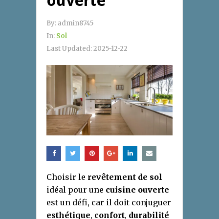
ouverte
By:
admin8745
In:
Sol
Last Updated:
2025-12-22
Choisir le
revêtement de sol
idéal pour une
cuisine ouverte
est un défi, car il doit conjuguer
esthétique
,
confort
,
durabilité