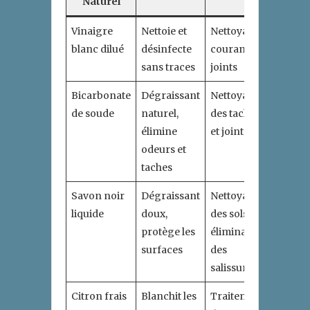
Naturel
Vinaigre
Nettoie et
Nettoyage
blanc dilué
désinfecte
courant,
sans traces
joints
Bicarbonate
Dégraissant
Nettoyage
de soude
naturel,
des taches
élimine
et joints
odeurs et
taches
Savon noir
Dégraissant
Nettoyage
liquide
doux,
des sols,
protège les
élimination
surfaces
des
salissures
Citron frais
Blanchit les
Traitement