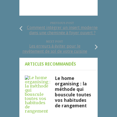
PREVIOUS POST
Comment intégrer un insert moderne
dans une cheminée à foyer ouvert ?
NEXT POST
Les erreurs à éviter pour le
revêtement de sol de votre cuisine
ARTICLES RECOMMANDÉS
Le home
organising : la
méthode qui
bouscule toutes
vos habitudes
de rangement