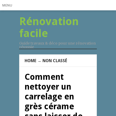
MENU
Rénovation
facile
Guide travaux & déco pour une rénovation
réusssie
HOME
→
NON CLASSÉ
Comment
nettoyer un
carrelage en
grès cérame