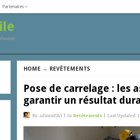
Partenaires
ile
éusssie
HOME
→
REVÊTEMENTS
Pose de carrelage : les 
garantir un résultat dur
By:
admin8745
|
In:
Revêtements
|
Last Updated:
2