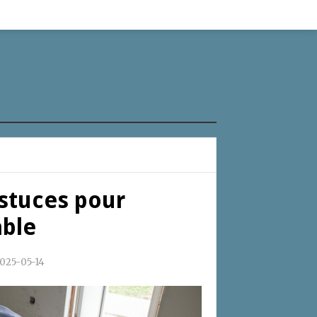
astuces pour
able
025-05-14