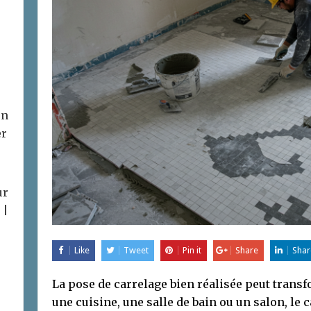
on
er
ur
 |
Like
Tweet
Pin it
Share
Shar
La pose de carrelage bien réalisée peut trans
une cuisine, une salle de bain ou un salon, le c