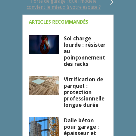
Porte de garage : quel modèle
convient le mieux à votre espace ?
ARTICLES RECOMMANDÉS
Sol charge
lourde : résister
au
poinçonnement
des racks
Vitrification de
parquet :
protection
professionnelle
longue durée
Dalle béton
pour garage :
épaisseur et