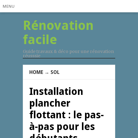
MENU
Rénovation
facile
Guide travaux & déco pour une rénovation
réusssie
HOME
→
SOL
Installation
plancher
flottant : le pas-
à-pas pour les