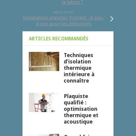
le béton ?
NEXT POST
Installation plancher flottant : le pas-
à-pas pour les débutants
ARTICLES RECOMMANDÉS
Techniques
d’isolation
thermique
intérieure à
connaître
Plaquiste
qualifié :
optimisation
thermique et
acoustique