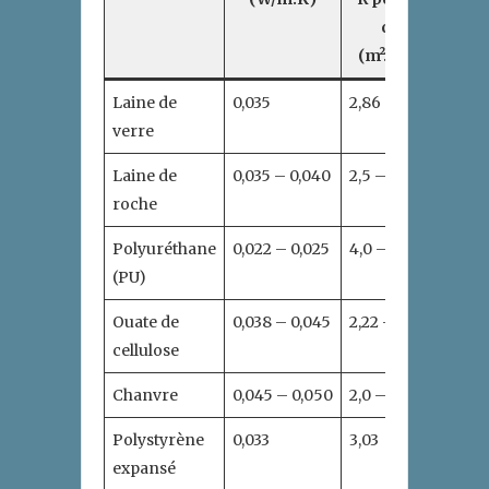
cm
(m².K/W)
Laine de
0,035
2,86
verre
Laine de
0,035 – 0,040
2,5 – 2,86
roche
Polyuréthane
0,022 – 0,025
4,0 – 4,55
(PU)
Ouate de
0,038 – 0,045
2,22 – 2,63
cellulose
Chanvre
0,045 – 0,050
2,0 – 2,22
Polystyrène
0,033
3,03
expansé