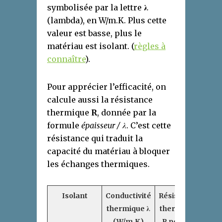
symbolisée par la lettre
λ
(lambda), en W/m.K. Plus cette
valeur est basse, plus le
matériau est isolant. (
règles à
connaître
).
Pour apprécier l’efficacité, on
calcule aussi la résistance
thermique
R
, donnée par la
formule
épaisseur / λ
. C’est cette
résistance qui traduit la
capacité du matériau à bloquer
les échanges thermiques.
Isolant
Conductivité
Résistance
thermique λ
thermique
(W/m.K)
R pour 10