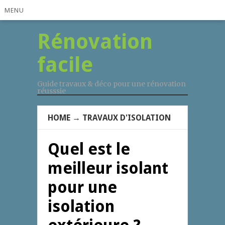
MENU
Rénovation
facile
Guide travaux & déco pour une rénovation
réusssie
HOME
→
TRAVAUX D'ISOLATION
Quel est le
meilleur isolant
pour une
isolation