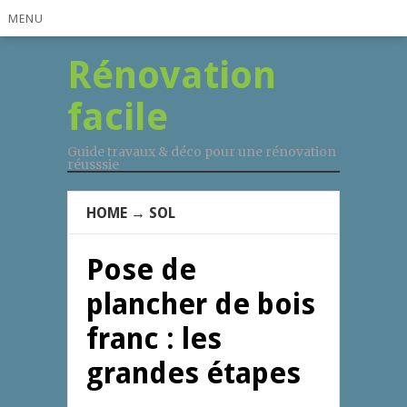
MENU
Rénovation
facile
Guide travaux & déco pour une rénovation
réusssie
HOME
→
SOL
Pose de
plancher de bois
franc : les
grandes étapes