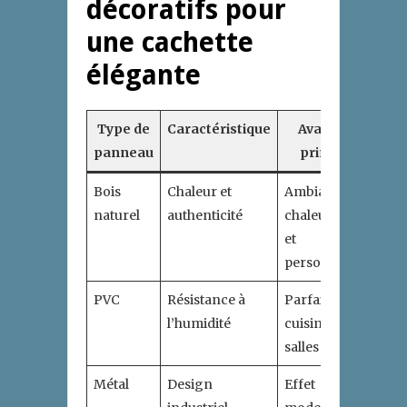
décoratifs pour
une cachette
élégante
Type de
Caractéristique
Avantage
panneau
principal
Bois
Chaleur et
Ambiance
naturel
authenticité
chaleureuse
et
personnalisée
PVC
Résistance à
Parfait pour
l’humidité
cuisines et
salles de bain
Métal
Design
Effet