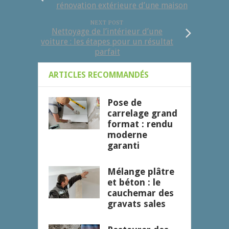
rénovation extérieure d’une maison
NEXT POST
Nettoyage de l’intérieur d’une
voiture : les étapes pour un résultat
parfait
ARTICLES RECOMMANDÉS
Pose de
carrelage grand
format : rendu
moderne
garanti
Mélange plâtre
et béton : le
cauchemar des
gravats sales