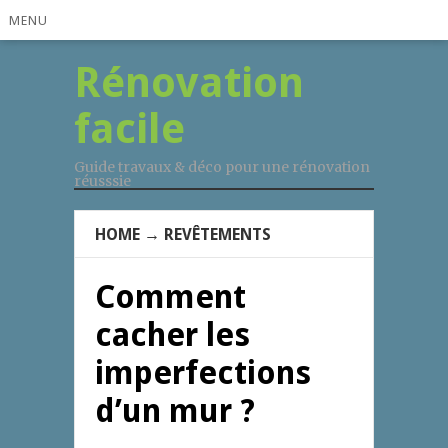
MENU
Rénovation
facile
Guide travaux & déco pour une rénovation
réusssie
HOME
→
REVÊTEMENTS
Comment
cacher les
imperfections
d’un mur ?