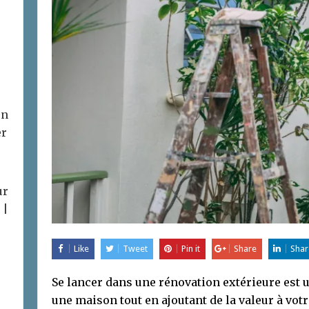
on
er
ur
 |
Like
Tweet
Pin it
Share
Shar
Se lancer dans une rénovation extérieure est 
une maison tout en ajoutant de la valeur à vot