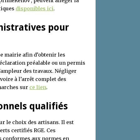
aprimeRénov’, peuvent alléger la
atiques
disponibles ici
.
nistratives pour
e mairie afin d’obtenir les
déclaration préalable ou un permis
l’ampleur des travaux. Négliger
voire à l’arrêt complet des
émarches sur
ce lien
.
onnels qualifiés
r le choix des artisans. Il est
rts certifiés RGE. Ces
ns conformes aux normes en