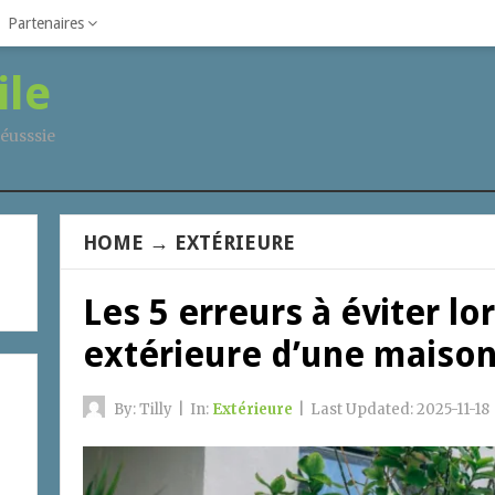
Partenaires
ile
éusssie
HOME
→
EXTÉRIEURE
Les 5 erreurs à éviter lo
extérieure d’une maiso
By:
Tilly
|
In:
Extérieure
|
Last Updated:
2025-11-18