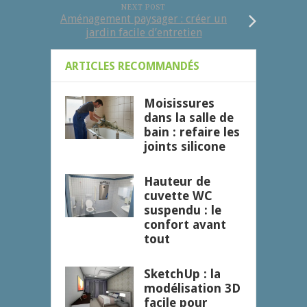
NEXT POST
Aménagement paysager : créer un
jardin facile d’entretien
ARTICLES RECOMMANDÉS
Moisissures
dans la salle de
bain : refaire les
joints silicone
Hauteur de
cuvette WC
suspendu : le
confort avant
tout
SketchUp : la
modélisation 3D
facile pour