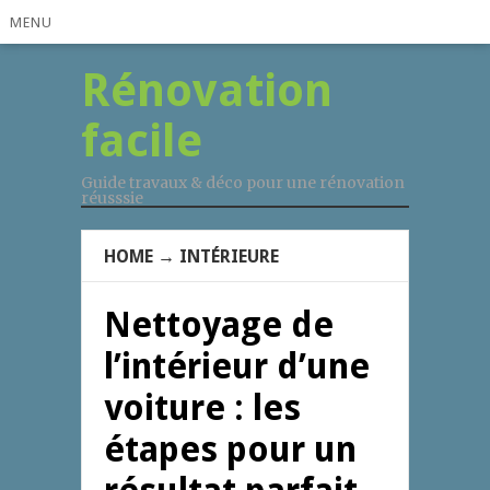
MENU
Rénovation
facile
Guide travaux & déco pour une rénovation
réusssie
HOME
→
INTÉRIEURE
Nettoyage de
l’intérieur d’une
voiture : les
étapes pour un