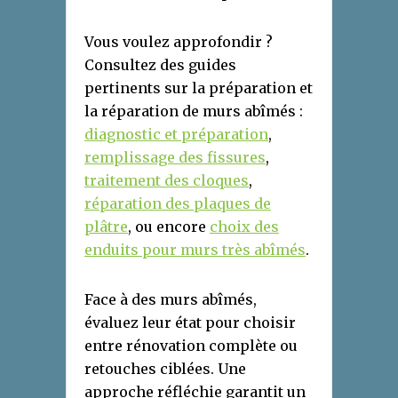
Vous voulez approfondir ?
Consultez des guides
pertinents sur la préparation et
la réparation de murs abîmés :
diagnostic et préparation
,
remplissage des fissures
,
traitement des cloques
,
réparation des plaques de
plâtre
, ou encore
choix des
enduits pour murs très abîmés
.
Face à des murs abîmés,
évaluez leur état pour choisir
entre rénovation complète ou
retouches ciblées. Une
approche réfléchie garantit un