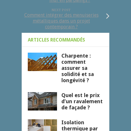
mur en parpaings ?
NEXT POST
Comment intégrer des menuiseries
métalliques dans un projet
contemporain ?
ARTICLES RECOMMANDÉS
Charpente :
comment
assurer sa
solidité et sa
longévité ?
Quel est le prix
d’un ravalement
de façade ?
Isolation
thermique par