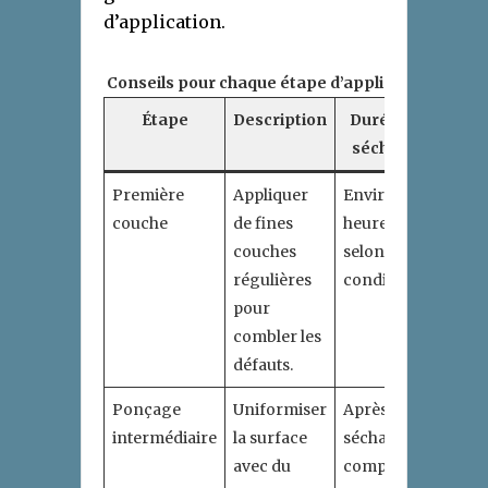
d’application.
Conseils pour chaque étape d’application
Étape
Description
Durée de
séchage
Première
Appliquer
Environ 24
couche
de fines
heures,
couches
selon
régulières
conditions.
pour
combler les
défauts.
Ponçage
Uniformiser
Après
intermédiaire
la surface
séchage
avec du
complet.