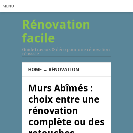
MENU
Rénovation
facile
Guide travaux & déco pour une rénovation
réusssie
HOME
→
RÉNOVATION
Murs Abîmés :
choix entre une
rénovation
complète ou des