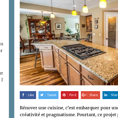
on
er
ur
 |
Like
Tweet
Pin it
Share
Shar
Rénover une cuisine, c’est embarquer pour un
créativité et pragmatisme. Pourtant, ce projet 