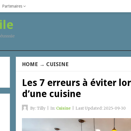
Partenaires
ile
éusssie
HOME
→
CUISINE
Les 7 erreurs à éviter lo
d’une cuisine
By:
Tilly
|
In:
Cuisine
|
Last Updated:
2025-09-30