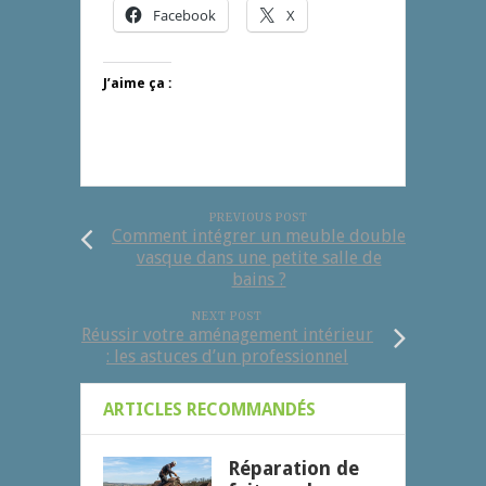
Facebook
X
J’aime ça :
PREVIOUS POST
Comment intégrer un meuble double
vasque dans une petite salle de
bains ?
NEXT POST
Réussir votre aménagement intérieur
: les astuces d’un professionnel
ARTICLES RECOMMANDÉS
Réparation de