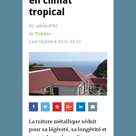
en climat
tropical
By:
admin8745
In:
Toiture
Last Updated:
2025-09-27
La toiture métallique séduit
pour sa légèreté, sa longévité et