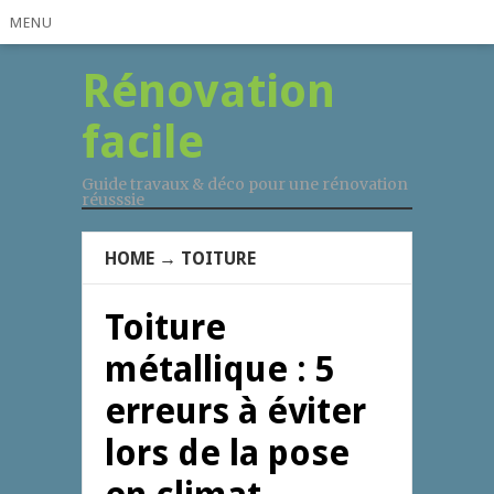
MENU
Rénovation
facile
Guide travaux & déco pour une rénovation
réusssie
HOME
→
TOITURE
Toiture
métallique : 5
erreurs à éviter
lors de la pose