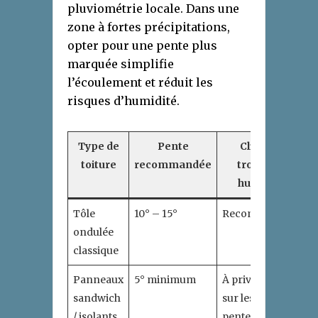
pluviométrie locale. Dans une
zone à fortes précipitations,
opter pour une pente plus
marquée simplifie
l’écoulement et réduit les
risques d’humidité.
Type de
Pente
Climat
toiture
recommandée
tropical
humide
Tôle
10° – 15°
Recommandé
ondulée
classique
Panneaux
5° minimum
À privilégier
sandwich
sur les faibles
/ isolants
pentes