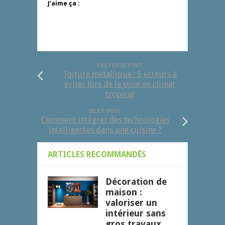
J’aime ça :
PREVIOUS POST
Toiture métallique : 5 erreurs à
éviter lors de la pose en climat
tropical
NEXT POST
Comment intégrer des technologies
intelligentes dans une cuisine ?
ARTICLES RECOMMANDÉS
Décoration de
maison :
valoriser un
intérieur sans
gros travaux