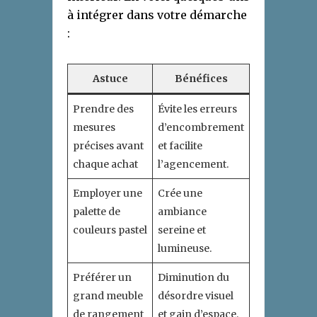
à intégrer dans votre démarche
:
Astuce
Bénéfices
Prendre des
Évite les erreurs
mesures
d’encombrement
précises avant
et facilite
chaque achat
l’agencement.
Employer une
Crée une
palette de
ambiance
couleurs pastel
sereine et
lumineuse.
Préférer un
Diminution du
grand meuble
désordre visuel
de rangement
et gain d’espace.