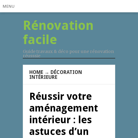
MENU
Rénovation
facile
Guide travaux & déco pour une rénovation
réusssie
HOME
→
DÉCORATION
INTÉRIEURE
Réussir votre
aménagement
intérieur : les
astuces d’un