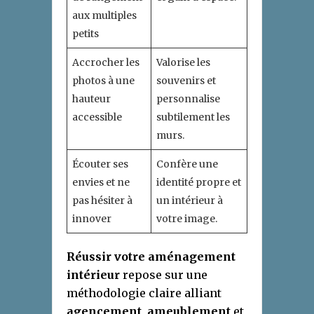
aux multiples
petits
Accrocher les
Valorise les
photos à une
souvenirs et
hauteur
personnalise
accessible
subtilement les
murs.
Écouter ses
Confère une
envies et ne
identité propre et
pas hésiter à
un intérieur à
innover
votre image.
Réussir votre aménagement
intérieur
repose sur une
méthodologie claire alliant
agencement
,
ameublement
et