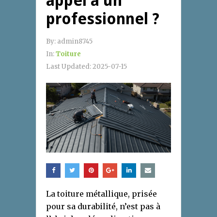
appel à un
professionnel ?
By:
admin8745
In:
Toiture
Last Updated:
2025-07-15
La toiture métallique, prisée
pour sa durabilité, n’est pas à