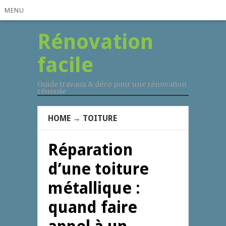
MENU
Rénovation
facile
Guide travaux & déco pour une rénovation
réusssie
HOME
→
TOITURE
Réparation
d’une toiture
métallique :
quand faire