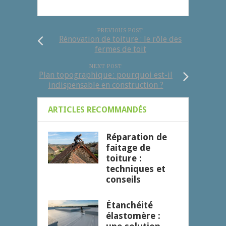
PREVIOUS POST
Rénovation de toiture : le rôle des
fermes de toit
NEXT POST
Plan topographique : pourquoi est-il
indispensable en construction ?
ARTICLES RECOMMANDÉS
Réparation de
faitage de
toiture :
techniques et
conseils
Étanchéité
élastomère :