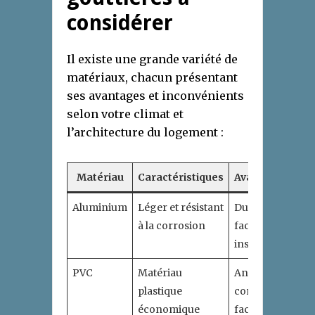
considérer
Il existe une grande variété de
matériaux, chacun présentant
ses avantages et inconvénients
selon votre climat et
l’architecture du logement :
Matériau
Caractéristiques
Avantages
In
Aluminium
Léger et résistant
Durable,
Peu
à la corrosion
facile à
dé
installer
for
PVC
Matériau
Anti-
Mo
plastique
corrosion,
rés
économique
facile à
UV 