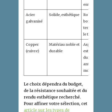
entretenir
Acier
Solide, esthétique
Robuste,
Peu
galvanisé
bonne
san
tenue dans
le temps
Copper
Matériau noble et
Aspect
Coû
(cuivre)
durable
esthétique
néc
durable,
sav
anti-
mousse
Le choix dépendra du budget,
de la résistance souhaitée et du
rendu esthétique recherché.
Pour affiner votre sélection, cet
article sur les types de