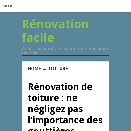
MENU
Rénovation
facile
Guide travaux & déco pour une rénovation
réusssie
HOME
→
TOITURE
Rénovation de
toiture : ne
négligez pas
l’importance des