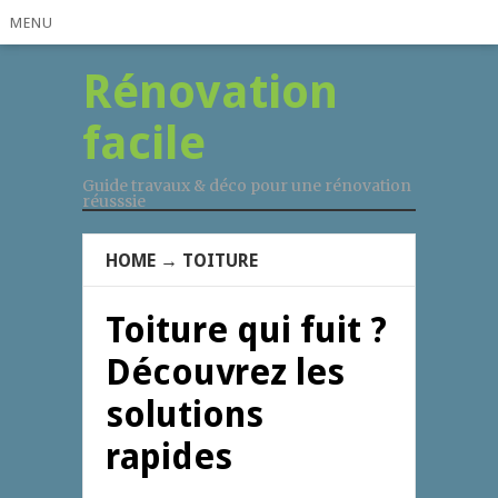
MENU
Rénovation
facile
Guide travaux & déco pour une rénovation
réusssie
HOME
→
TOITURE
Toiture qui fuit ?
Découvrez les
solutions
rapides