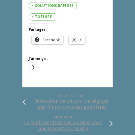
SOLUTIONS RAPIDES
TOITURE
Partager :
Facebook
X
J’aime ça :
Chargement…
PREVIOUS POST
Rénovation de toiture : ne négligez
pas l’importance des gouttières
NEXT POST
Le guide des finitions murales pour
une rénovation réussie