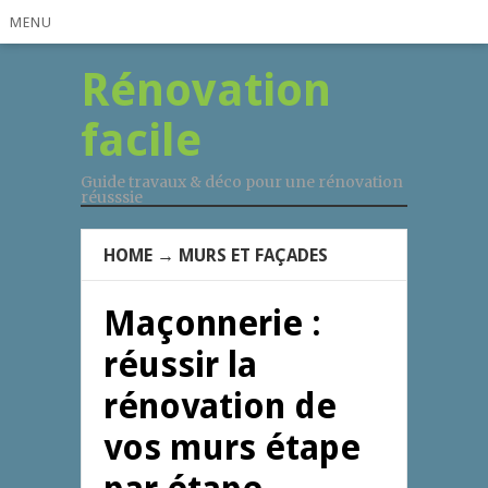
MENU
Rénovation
facile
Guide travaux & déco pour une rénovation
réusssie
HOME
→
MURS ET FAÇADES
Maçonnerie :
réussir la
rénovation de
vos murs étape