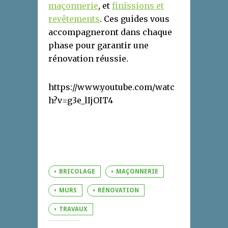
maçonnerie
, et
finissions et
revêtements
. Ces guides vous
accompagneront dans chaque
phase pour garantir une
rénovation réussie.
https://www.youtube.com/watc
h?v=g3e_lIjOIT4
BRICOLAGE
MAÇONNERIE
MURS
RÉNOVATION
TRAVAUX