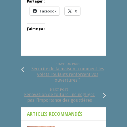
Partager :
Facebook
X
J’aime ça :
PREVIOUS POST
Sécurité de la maison : comment les
volets roulants renforcent vos
ouvertures ?
NEXT POST
Rénovation de toiture : ne négligez
pas l’importance des gouttières
ARTICLES RECOMMANDÉS