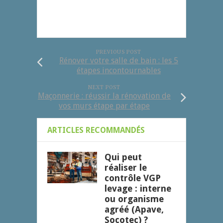
PREVIOUS POST
Rénover votre salle de bain : les 5
étapes incontournables
NEXT POST
Maçonnerie : réussir la rénovation de
vos murs étape par étape
ARTICLES RECOMMANDÉS
Qui peut
réaliser le
contrôle VGP
levage : interne
ou organisme
agréé (Apave,
Socotec) ?