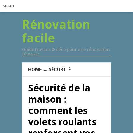
MENU
Rénovation
facile
Guide travaux & déco pour une rénovation
réusssie
HOME
→
SÉCURITÉ
Sécurité de la
maison :
comment les
volets roulants