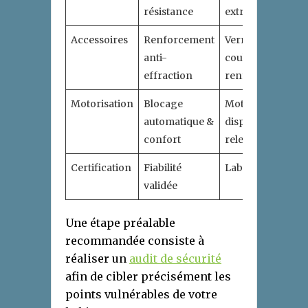
résistance
extrudé préféré
Accessoires
Renforcement
Verrous rigides &
anti-
coulisses
effraction
renforcées
Motorisation
Blocage
Moteur avec
automatique &
dispositifs anti-
confort
relevage
Certification
Fiabilité
Labels NF et A2P
validée
Une étape préalable
recommandée consiste à
réaliser un
audit de sécurité
afin de cibler précisément les
points vulnérables de votre