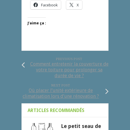
Facebook
X
J’aime ça :
PREVIOUS POST
Comment entretenir la couverture de
votre toiture pour prolonger sa
durée de vie ?
NEXT POST
Où placer l’unité extérieure de
climatisation lors d’une rénovation ?
ARTICLES RECOMMANDÉS
Le petit seau de