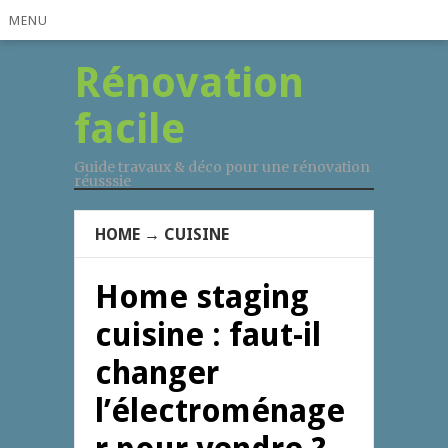
MENU
Rénovation
facile
Guide travaux & déco pour une rénovation
réusssie
HOME
→
CUISINE
Home staging
cuisine : faut-il
changer
l’électroménage