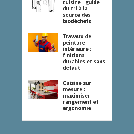
cuisine : guide
du tri à la
source des
biodéchets
Travaux de
peinture
intérieure :
finitions
durables et sans
défaut
Cuisine sur
mesure :
maximiser
rangement et
ergonomie