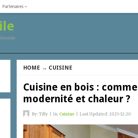
Partenaires
ile
éusssie
HOME
→
CUISINE
Cuisine en bois : comme
modernité et chaleur ?
By:
Tilly
|
In:
Cuisine
|
Last Updated:
2025-12-20