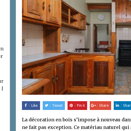
on
er
ur
 |
Like
Tweet
Pin it
Share
Shar
La décoration en bois s’impose à nouveau dans 
ne fait pas exception. Ce matériau naturel qui