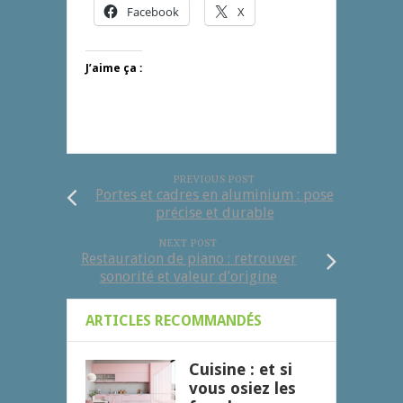
Facebook
X
J’aime ça :
PREVIOUS POST
Portes et cadres en aluminium : pose
précise et durable
NEXT POST
Restauration de piano : retrouver
sonorité et valeur d’origine
ARTICLES RECOMMANDÉS
Cuisine : et si
vous osiez les