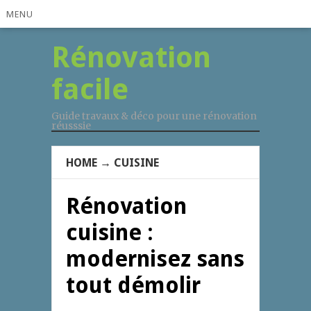
MENU
Rénovation
facile
Guide travaux & déco pour une rénovation
réusssie
HOME
→
CUISINE
Rénovation
cuisine :
modernisez sans
tout démolir