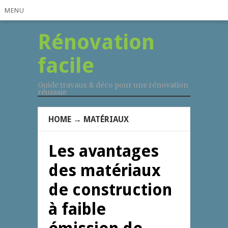
MENU
Rénovation
facile
Guide travaux & déco pour une rénovation
réusssie
HOME
→
MATÉRIAUX
Les avantages
des matériaux
de construction
à faible