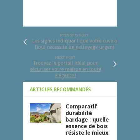
PREVIOUS POST
Les signes indiquant que votre cuve à
fioul nécessite un nettoyage urgent
NEXT POST
Trouvez le portail idéal pour
sécuriser votre maison en toute
élégance !
ARTICLES RECOMMANDÉS
Comparatif
durabilité
bardage : quelle
essence de bois
résiste le mieux