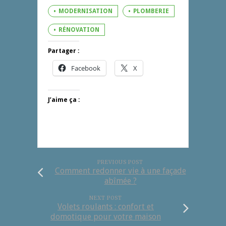
MODERNISATION
PLOMBERIE
RÉNOVATION
Partager :
Facebook
X
J’aime ça :
PREVIOUS POST
Comment redonner vie à une façade
abîmée ?
NEXT POST
Volets roulants : confort et
domotique pour votre maison