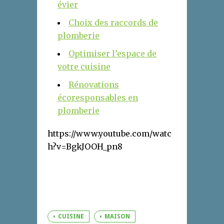
évier
Choix des raccords de
plomberie
Optimiser l’espace de
votre cuisine
Rénovations
écoresponsables en
plomberie
https://www.youtube.com/watc
h?v=BgkJOOH_pn8
CUISINE
MAISON