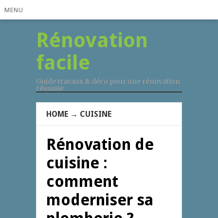
MENU
Rénovation
facile
Guide travaux & déco pour une rénovation
réusssie
HOME
→
CUISINE
Rénovation de
cuisine :
comment
moderniser sa