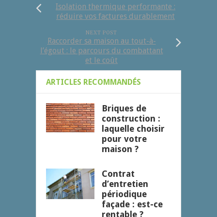
Isolation thermique performante :
réduire vos factures durablement
NEXT POST
Raccorder sa maison au tout-à-
l’égout : le parcours du combattant
et le coût
ARTICLES RECOMMANDÉS
Briques de
construction :
laquelle choisir
pour votre
maison ?
Contrat
d’entretien
périodique
façade : est-ce
rentable ?