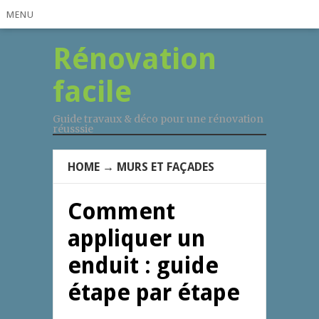
MENU
Rénovation
facile
Guide travaux & déco pour une rénovation
réusssie
HOME
→
MURS ET FAÇADES
Comment
appliquer un
enduit : guide
étape par étape