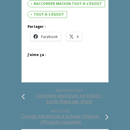
RACCORDER MAISON TOUT-À-L'ÉGOUT
TOUT-À-L'ÉGOUT
Partager :
Facebook
X
J’aime ça :
PREVIOUS POST
Comment appliquer un enduit :
guide étape par étape
NEXT POST
Curage mécanique à la buse rotative :
efficacité maximale