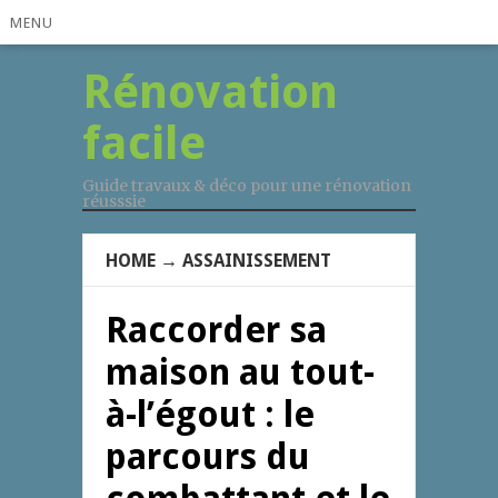
MENU
Rénovation
facile
Guide travaux & déco pour une rénovation
réusssie
HOME
→
ASSAINISSEMENT
Raccorder sa
maison au tout-
à-l’égout : le
parcours du