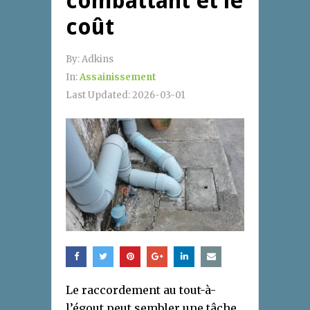
combattant et le
coût
By:
Adkins
In:
Assainissement
Last Updated:
2026-03-01
Le raccordement au tout-à-
l’égout peut sembler une tâche