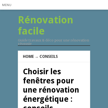
MENU
Rénovation
facile
Guide travaux & déco pour une rénovation
réusssie
HOME
→
CONSEILS
Choisir les
fenêtres pour
une rénovation
énergétique :