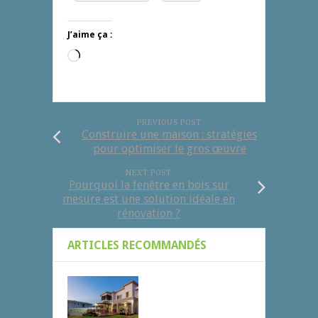
J’aime ça :
Chargement…
PREVIOUS POST
Construire une maison : stratégies
pour optimiser le gros œuvre
NEXT POST
Pourquoi la fenêtre en bois sur
mesure est une solution idéale en
rénovation ?
ARTICLES RECOMMANDÉS