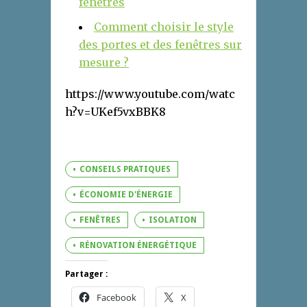
fenêtres
Comment choisir le style
des portes et des fenêtres sur
mesure ?
https://www.youtube.com/watc
h?v=UKef5vxBBK8
CONSEILS PRATIQUES
ÉCONOMIE D'ÉNERGIE
FENÊTRES
ISOLATION
RÉNOVATION ÉNERGÉTIQUE
Partager :
Facebook
X