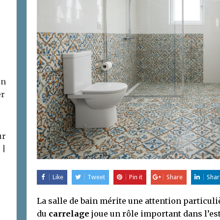
on
er
ur
 |
Like
Tweet
Pin it
Share
Shar
La salle de bain mérite une attention particuli
du
carrelage
joue un rôle important dans l’est