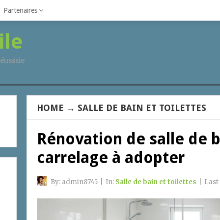
Partenaires
ile
éusssie
HOME
→
SALLE DE BAIN ET TOILETTES
Rénovation de salle de b
carrelage à adopter
By:
admin8745
|
In:
Salle de bain et toilettes
|
Last