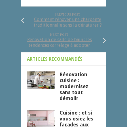
PREVIOUS POST
Comment rénover une charpente
traditionnelle sans la dénaturer ?
NEXT POST
Rénovation de salle de bain : les
tendances carrelage à adopter
ARTICLES RECOMMANDÉS
Rénovation
cuisine :
modernisez
sans tout
démolir
Cuisine : et si
vous osiez les
façades aux