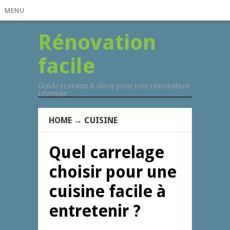
MENU
Rénovation
facile
Guide travaux & déco pour une rénovation
réusssie
HOME
→
CUISINE
Quel carrelage
choisir pour une
cuisine facile à
entretenir ?