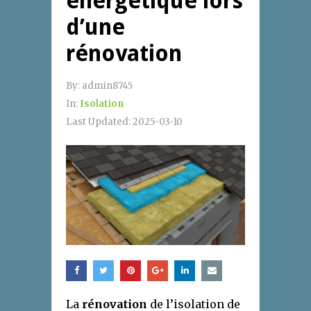
énergétique lors
d’une
rénovation
By:
admin8745
In:
Isolation
Last Updated:
2025-03-10
La
rénovation
de l’isolation de