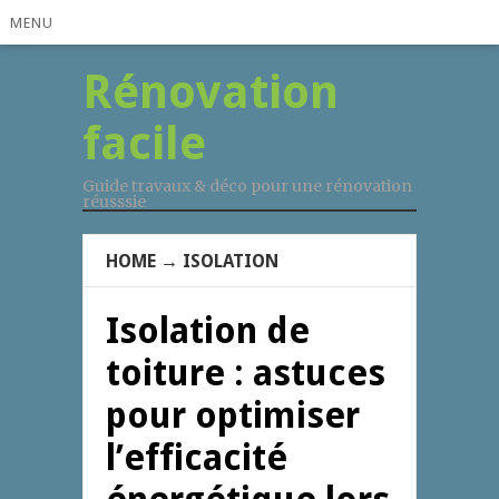
MENU
Rénovation
facile
Guide travaux & déco pour une rénovation
réusssie
HOME
→
ISOLATION
Isolation de
toiture : astuces
pour optimiser
l’efficacité