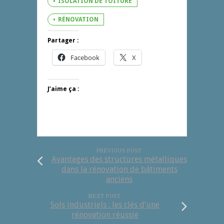
ISOLATION DE TOITURE
RÉNOVATION
Partager :
Facebook
X
J’aime ça :
PREVIOUS POST
Avantages des structures métalliques
dans la rénovation de bâtiments
anciens
NEXT POST
Sols industriels : les clés d’une
rénovation réussie