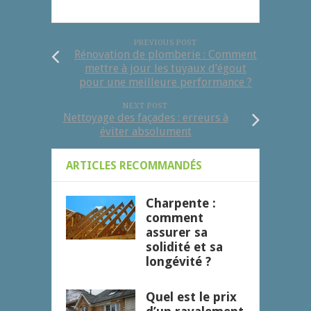
PREVIOUS POST
Rénovation de plomberie : Comment
mettre à jour les tuyaux d’égout
pour une meilleure performance ?
NEXT POST
Nettoyage des façades : erreurs à
éviter absolument
ARTICLES RECOMMANDÉS
Charpente :
comment
assurer sa
solidité et sa
longévité ?
Quel est le prix