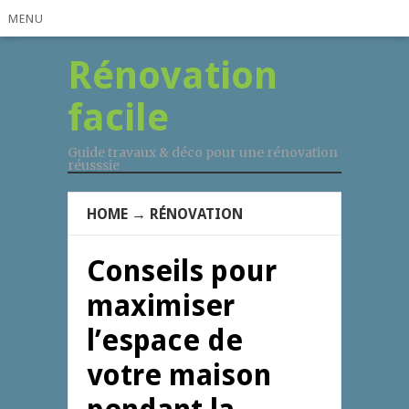
MENU
Rénovation
facile
Guide travaux & déco pour une rénovation
réusssie
HOME
→
RÉNOVATION
Conseils pour
maximiser
l’espace de
votre maison