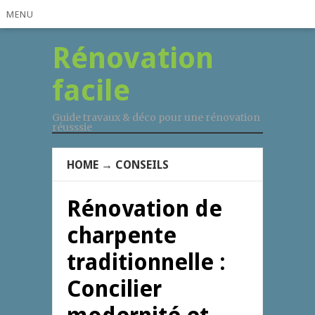
MENU
Rénovation
facile
Guide travaux & déco pour une rénovation
réusssie
HOME
→
CONSEILS
Rénovation de
charpente
traditionnelle :
Concilier