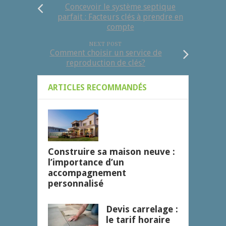
Concevoir le système septique
parfait : Facteurs clés à prendre en
compte
NEXT POST
Comment choisir un service de
reproduction de clés?
ARTICLES RECOMMANDÉS
Construire sa maison neuve :
l’importance d’un
accompagnement
personnalisé
Devis carrelage :
le tarif horaire