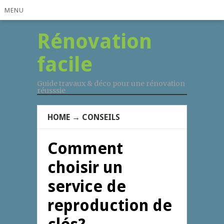
MENU
Rénovation
facile
Guide travaux & déco pour une rénovation
réusssie
HOME
→
CONSEILS
Comment
choisir un
service de
reproduction de