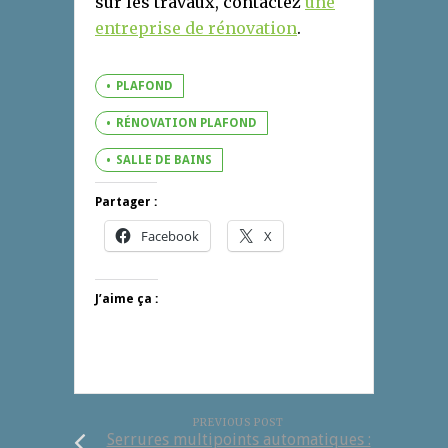
sur les travaux, contactez
une
entreprise
de
rénovation
.
PLAFOND
RÉNOVATION PLAFOND
SALLE DE BAINS
Partager :
Facebook
X
J’aime ça :
PREVIOUS POST
Serrures multipoints automatiques :