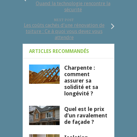
Quand la technologie rencontre la
sécurité
NEXT POST
Les coûts cachés d’une rénovation de
toiture : Ce à quoi vous devez vous
attendre
ARTICLES RECOMMANDÉS
Charpente :
comment
assurer sa
solidité et sa
longévité ?
Quel est le prix
d’un ravalement
de façade ?