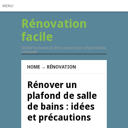
MENU
Rénovation
facile
Guide travaux & déco pour une rénovation
réusssie
HOME
→
RÉNOVATION
Rénover un
plafond de salle
de bains : idées
et précautions