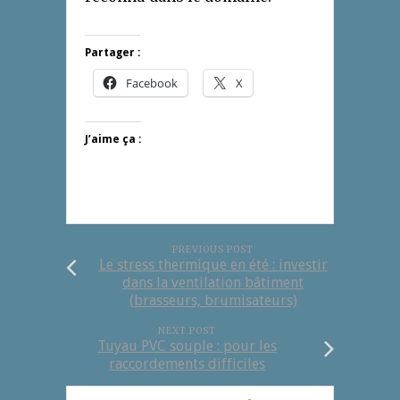
Partager :
Facebook
X
J’aime ça :
PREVIOUS POST
Le stress thermique en été : investir
dans la ventilation bâtiment
(brasseurs, brumisateurs)
NEXT POST
Tuyau PVC souple : pour les
raccordements difficiles