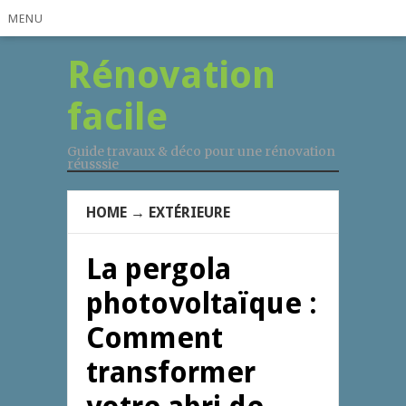
MENU
Rénovation
facile
Guide travaux & déco pour une rénovation
réusssie
HOME
→
EXTÉRIEURE
La pergola
photovoltaïque :
Comment
transformer