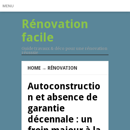
MENU
Rénovation
facile
Guide travaux & déco pour une rénovation
réusssie
HOME
→
RÉNOVATION
Autoconstructio
n et absence de
garantie
décennale : un