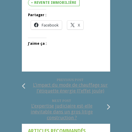
REVENTE IMMOBILIÈRE
Partager :
Facebook
X
J’aime ça :
PREVIOUS POST
L’impact du mode de chauffage sur
l’étiquette énergie (l’effet joule)
NEXT POST
L’expertise judiciaire est-elle
inévitable dans un gros litige
construction ?
ARTICLES RECOMMANDÉS