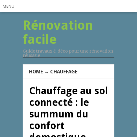
MENU
Rénovation
facile
Guide travaux & déco pour une rénovation
réusssie
HOME
→
CHAUFFAGE
Chauffage au sol
connecté : le
summum du
confort