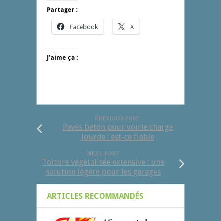
Partager :
Facebook
X
J’aime ça :
PREVIOUS POST
Pavés béton pour voirie charge
lourde : est-ce fiable
NEXT POST
Toiture végétalisée extensive : une
solution légère pour les garages
ARTICLES RECOMMANDÉS