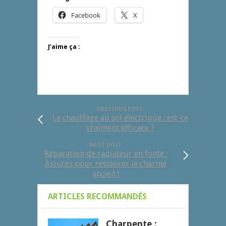
Facebook
X
J’aime ça :
PREVIOUS POST
Le chauffage au sol électrique : est-ce
vraiment efficace ?
NEXT POST
Réparation de radiateur en fonte :
Astuces pour restaurer le charme
ancien !
ARTICLES RECOMMANDÉS
Charpente :