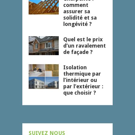
comment
assurer sa
solidité et sa
longévité ?
Quel est le prix
d’un ravalement
de façade ?
Isolation
thermique par
l’intérieur ou
par l’extérieur :
que choisir ?
SUIVEZ NOUS