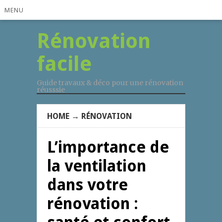
MENU
Rénovation
facile
Guide travaux & déco pour une rénovation
réusssie
HOME
→
RÉNOVATION
L’importance de
la ventilation
dans votre
rénovation :