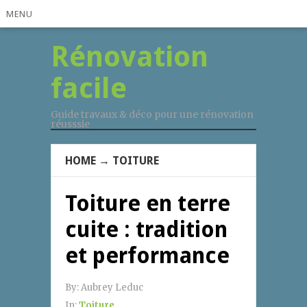
MENU
Rénovation
facile
Guide travaux & déco pour une rénovation
réusssie
HOME
→
TOITURE
Toiture en terre
cuite : tradition
et performance
By:
Aubrey Leduc
In:
Toiture