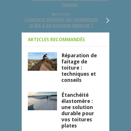
travaux
NEXT POST
Comment prévenir les inondations
grâce à un drainage adéquat ?
ARTICLES RECOMMANDÉS
Réparation de
faitage de
toiture :
techniques et
conseils
Étanchéité
élastomère :
une solution
durable pour
vos toitures
plates