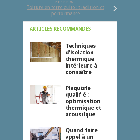
NEXT POST
Toiture en terre cuite : tradition et
performance
ARTICLES RECOMMANDÉS
Techniques
d’isolation
thermique
intérieure à
connaître
Plaquiste
qualifié :
optimisation
thermique et
acoustique
Quand faire
appel à un