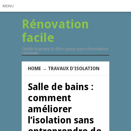
MENU
Rénovation
facile
Guide travaux & déco pour une rénovation
réusssie
HOME
→
TRAVAUX D'ISOLATION
Salle de bains :
comment
améliorer
l’isolation sans