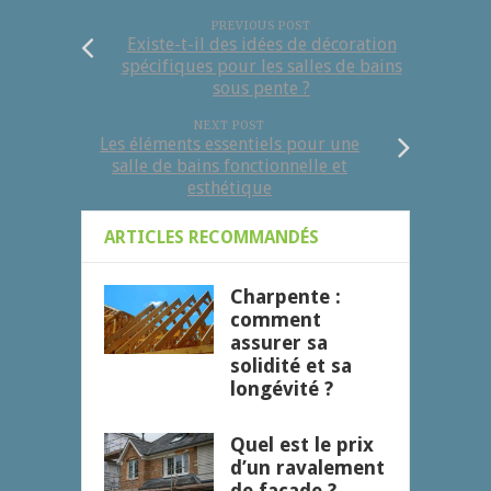
PREVIOUS POST
Existe-t-il des idées de décoration
spécifiques pour les salles de bains
sous pente ?
NEXT POST
Les éléments essentiels pour une
salle de bains fonctionnelle et
esthétique
ARTICLES RECOMMANDÉS
Charpente :
comment
assurer sa
solidité et sa
longévité ?
Quel est le prix
d’un ravalement
de façade ?