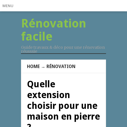
MENU
Rénovation
facile
Guide travaux & déco pour une rénovation
réusssie
HOME
→
RÉNOVATION
Quelle
extension
choisir pour une
maison en pierre