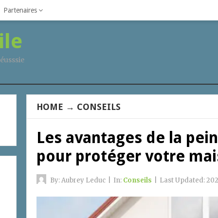
Partenaires
ile
éusssie
HOME
→
CONSEILS
Les avantages de la pei
pour protéger votre ma
By:
Aubrey Leduc
|
In:
Conseils
|
Last Updated:
202