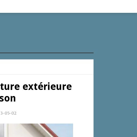
nture extérieure
ison
3-05-02