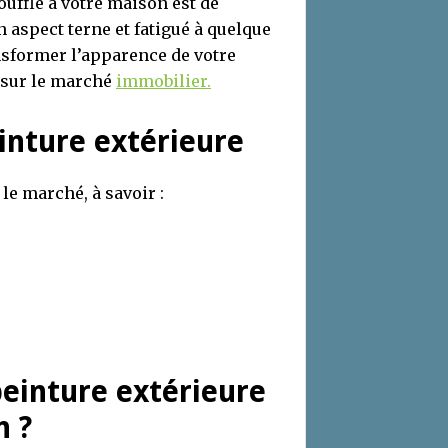
uffle à votre maison est de
n aspect terne et fatigué à quelque
nsformer l’apparence de votre
 sur le marché
immobilier.
einture extérieure
le marché, à savoir :
einture extérieure
n ?