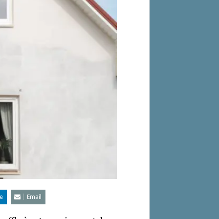
e
Email