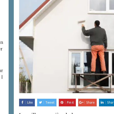
on
er
ur
 |
Like
Tweet
Pin it
Share
Shar