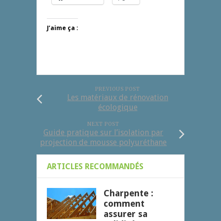
J’aime ça :
PREVIOUS POST
Les matériaux de rénovation
écologique
NEXT POST
Guide pratique sur l’isolation par
projection de mousse polyuréthane
ARTICLES RECOMMANDÉS
Charpente :
comment
assurer sa