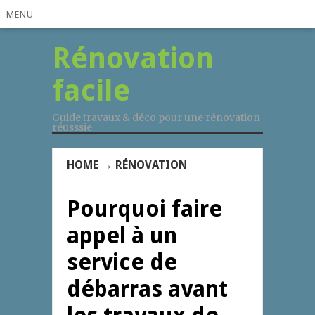
MENU
Rénovation
facile
Guide travaux & déco pour une rénovation
réusssie
HOME
→
RÉNOVATION
Pourquoi faire
appel à un
service de
débarras avant