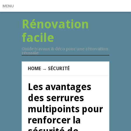
MENU
Rénovation
facile
Guide travaux & déco pour une rénovation
réusssie
HOME
→
SÉCURITÉ
Les avantages
des serrures
multipoints pour
renforcer la