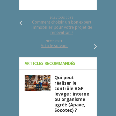
PREVIOUS POST
Comment choisir un bon expert
immobilier pour votre projet de
rénovation ?
NEXT POST
Article suivant
ARTICLES RECOMMANDÉS
Qui peut
réaliser le
contrôle VGP
levage : interne
ou organisme
agréé (Apave,
Socotec) ?