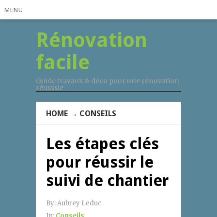
MENU
Rénovation
facile
Guide travaux & déco pour une rénovation
réusssie
HOME
→
CONSEILS
Les étapes clés
pour réussir le
suivi de chantier
By:
Aubrey Leduc
In:
Conseils