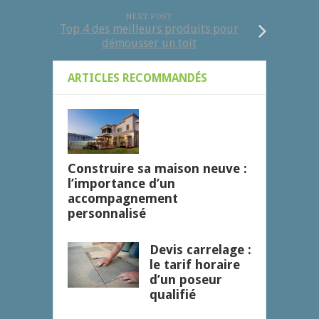
NEXT POST
Top 4 des meilleurs produits pour
démousser un toit
ARTICLES RECOMMANDÉS
Construire sa maison neuve :
l’importance d’un
accompagnement
personnalisé
Devis carrelage :
le tarif horaire
d’un poseur
qualifié