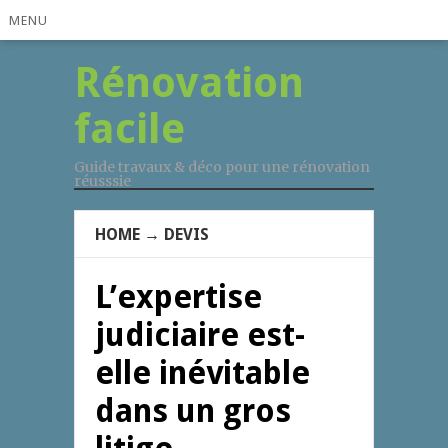
MENU
Rénovation
facile
Guide travaux & déco pour une rénovation
réusssie
HOME
→
DEVIS
L’expertise
judiciaire est-
elle inévitable
dans un gros