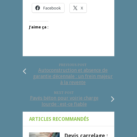
Facebook
X
J’aime ça :
PREVIOUS POST
Autoconstruction et absence de
garantie décennale : un frein majeur
à la revente
NEXT POST
Pavés béton pour voirie charge
lourde : est-ce fiable
ARTICLES RECOMMANDÉS
Devis carrelage :