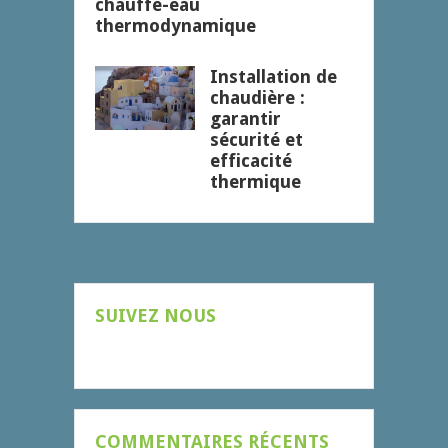
chauffe-eau
thermodynamique
Installation de
chaudière :
garantir
sécurité et
efficacité
thermique
SUIVEZ NOUS
COMMENTAIRES RÉCENTS