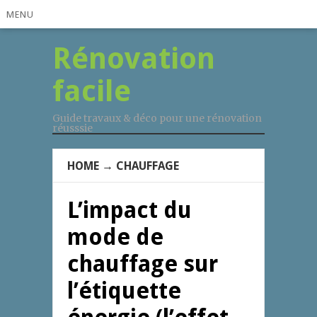
MENU
Rénovation
facile
Guide travaux & déco pour une rénovation
réusssie
HOME
→
CHAUFFAGE
L’impact du
mode de
chauffage sur
l’étiquette